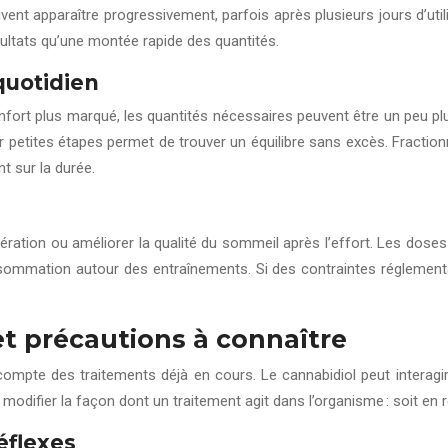
nt apparaître progressivement, parfois après plusieurs jours d’utilisa
ltats qu’une montée rapide des quantités.
quotidien
onfort plus marqué, les quantités nécessaires peuvent être un peu pl
 petites étapes permet de trouver un équilibre sans excès. Fractionn
t sur la durée.
cupération ou améliorer la qualité du sommeil après l’effort. Les d
nsommation autour des entraînements. Si des contraintes réglementai
t précautions à connaître
ompte des traitements déjà en cours. Le cannabidiol peut interagir 
modifier la façon dont un traitement agit dans l’organisme : soit en r
éflexes