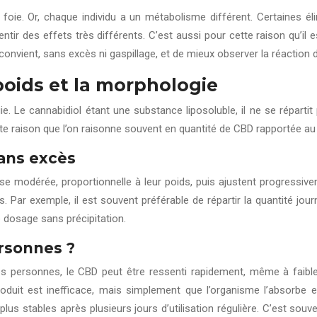
foie. Or, chaque individu a un métabolisme différent. Certaines él
ir des effets très différents. C’est aussi pour cette raison qu’i
nvient, sans excès ni gaspillage, et de mieux observer la réaction 
poids et la morphologie
e. Le cannabidiol étant une substance liposoluble, il ne se répar
e raison que l’on raisonne souvent en quantité de CBD rapportée au 
ans excès
dérée, proportionnelle à leur poids, puis ajustent progressiveme
. Par exemple, il est souvent préférable de répartir la quantité jo
e dosage sans précipitation.
ersonnes ?
s personnes, le CBD peut être ressenti rapidement, même à faible
roduit est inefficace, mais simplement que l’organisme l’absorbe 
lus stables après plusieurs jours d’utilisation régulière. C’est sou