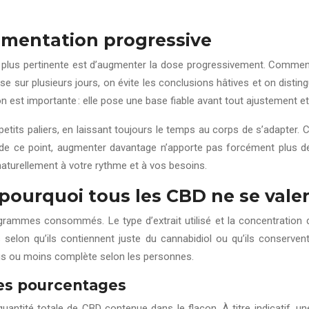
gmentation progressive
 plus pertinente est d’augmenter la dose progressivement. Commenc
 sur plusieurs jours, on évite les conclusions hâtives et on disting
n est importante : elle pose une base fiable avant tout ajustement e
petits paliers, en laissant toujours le temps au corps de s’adapter. C
à de ce point, augmenter davantage n’apporte pas forcément plus de
naturellement à votre rythme et à vos besoins.
: pourquoi tous les CBD ne se vale
mes consommés. Le type d’extrait utilisé et la concentration de l
s selon qu’ils contiennent juste du cannabidiol ou qu’ils conserve
plus ou moins complète selon les personnes.
es pourcentages
 quantité totale de CBD contenue dans le flacon. À titre indicatif, 