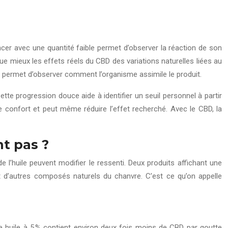
er avec une quantité faible permet d’observer la réaction de son
ue mieux les effets réels du CBD des variations naturelles liées au
t permet d’observer comment l’organisme assimile le produit.
ette progression douce aide à identifier un seuil personnel à partir
 confort et peut même réduire l’effet recherché. Avec le CBD, la
nt pas ?
’huile peuvent modifier le ressenti. Deux produits affichant une
nt d’autres composés naturels du chanvre. C’est ce qu’on appelle
une huile à 5 % contient environ deux fois moins de CBD par goutte