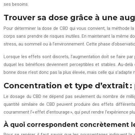
ses besoins.
Trouver sa dose grâce à une au
Pour déterminer la dose de CBD qui vous convient, la méthode la
corps sans prendre de risques inutiles. En maintenant la même dose
stress, au sommeil ou à l’environnement. Cette phase d’observatio
Lorsque les effets sont discrets, l’augmentation doit se faire par 
duquel les bénéfices deviennent perceptibles et stables. Au‑del
bonne dose n’est donc pas la plus élevée, mais celle qui s’adapte 
Concentration et type d’extrait 
Le dosage du CBD ne dépend pas seulement du nombre de milligram
quantité similaire de CBD peuvent produire des effets différent
couramment l’« effet d’entourage », qui peut rendre l’expérience 
À quoi correspondent concrètement l
Pour se repérer, il faut savoir que les pourcentages indiquent la